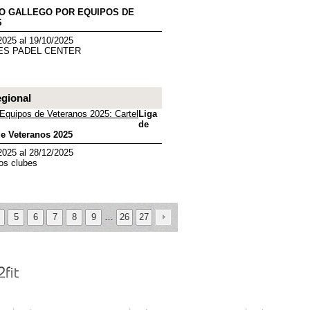
EO GALLEGO POR EQUIPOS DE
S
2025 al 19/10/2025
ES PADEL CENTER
egional
Liga
de
e Veteranos 2025
2025 al 28/12/2025
os clubes
5
6
7
8
9
…
26
27