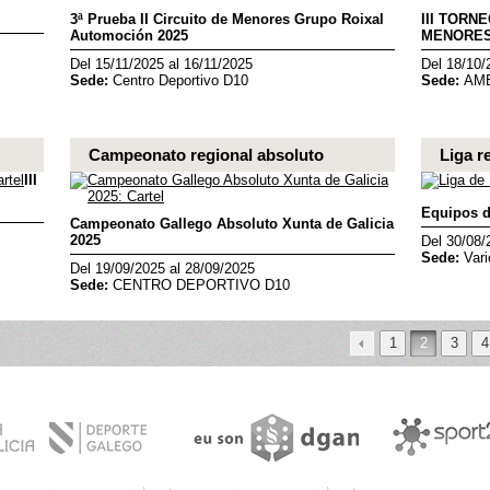
3ª Prueba II Circuito de Menores Grupo Roixal
III TORN
Automoción 2025
MENORE
Del 15/11/2025 al 16/11/2025
Del 18/10/
Sede:
Centro Deportivo D10
Sede:
AM
Campeonato regional absoluto
Liga r
III
Equipos d
Campeonato Gallego Absoluto Xunta de Galicia
2025
Del 30/08/
Sede:
Vari
Del 19/09/2025 al 28/09/2025
Sede:
CENTRO DEPORTIVO D10
1
2
3
4