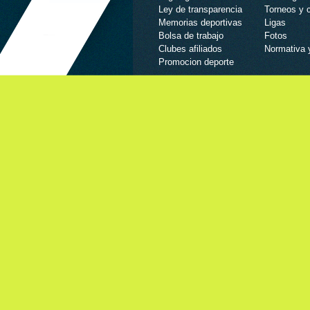
Ley de transparencia
Torneos y
Memorias deportivas
Ligas
Bolsa de trabajo
Fotos
Clubes afiliados
Normativa 
Promocion deporte