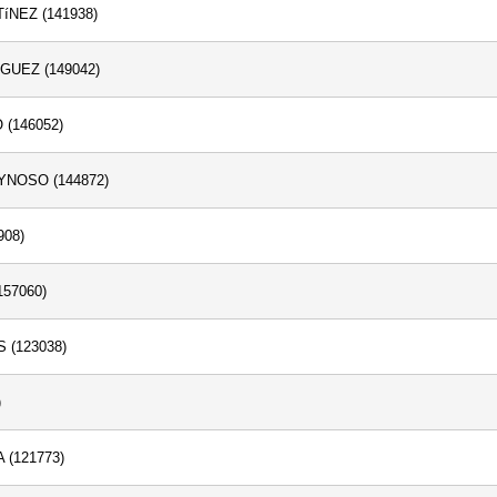
NEZ (141938)
GUEZ (149042)
(146052)
NOSO (144872)
08)
57060)
(123038)
)
(121773)