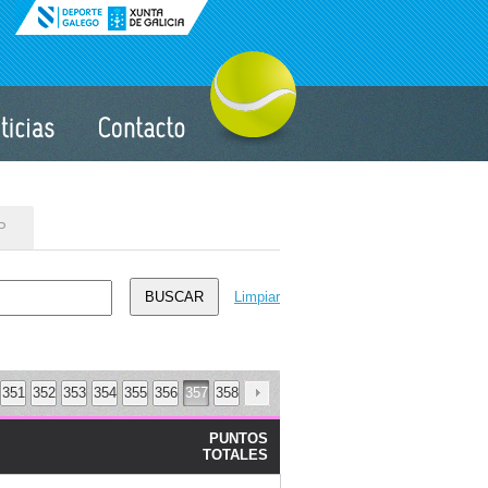
P
Limpiar
BUSCAR
351
352
353
354
355
356
357
358
PUNTOS
TOTALES