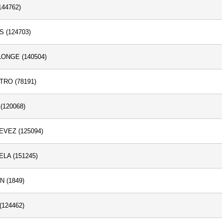
44762)
 (124703)
ONGE (140504)
RO (78191)
120068)
VEZ (125094)
A (151245)
 (1849)
124462)