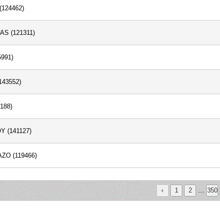
124462)
S (121311)
991)
43552)
188)
 (141127)
O (119466)
1
2
…
350