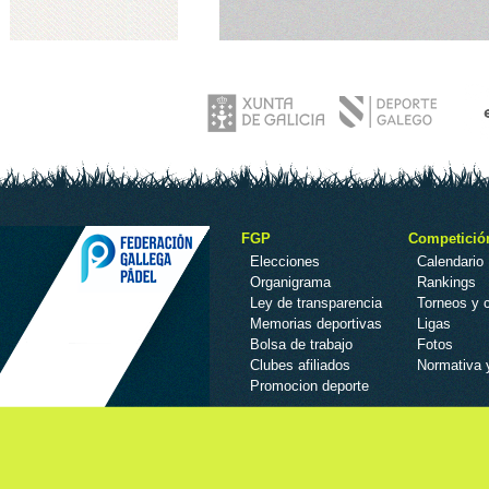
FGP
Competició
Elecciones
Calendario
Organigrama
Rankings
Ley de transparencia
Torneos y
Memorias deportivas
Ligas
Bolsa de trabajo
Fotos
Clubes afiliados
Normativa 
Promocion deporte