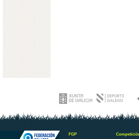
FGP
Competició