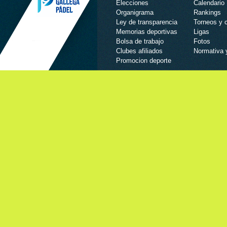
Elecciones
Calendario
Organigrama
Rankings
Ley de transparencia
Torneos y
Memorias deportivas
Ligas
Bolsa de trabajo
Fotos
Clubes afiliados
Normativa 
Promocion deporte