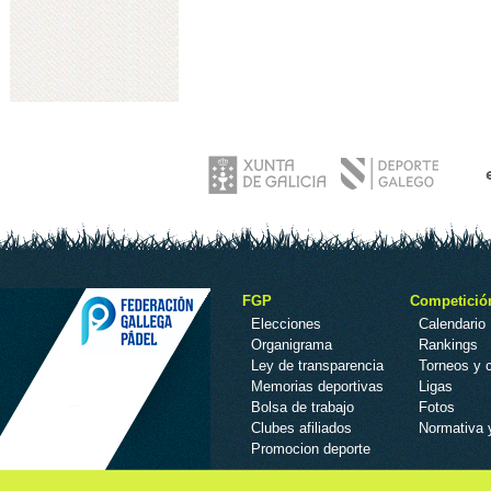
FGP
Competició
Elecciones
Calendario
Organigrama
Rankings
Ley de transparencia
Torneos y
Memorias deportivas
Ligas
Bolsa de trabajo
Fotos
Clubes afiliados
Normativa 
Promocion deporte