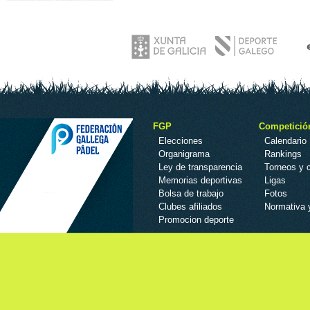
FGP
Competició
Elecciones
Calendario
Organigrama
Rankings
Ley de transparencia
Torneos y
Memorias deportivas
Ligas
Bolsa de trabajo
Fotos
Clubes afiliados
Normativa 
Promocion deporte