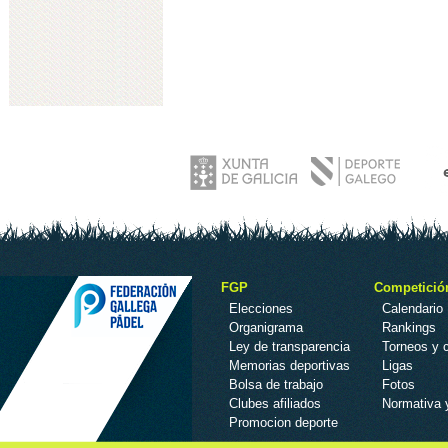
FGP
Competició
Elecciones
Calendario
Organigrama
Rankings
Ley de transparencia
Torneos y
Memorias deportivas
Ligas
Bolsa de trabajo
Fotos
Clubes afiliados
Normativa 
Promocion deporte