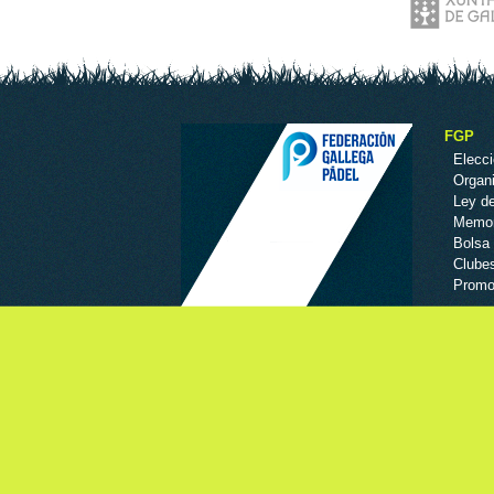
FGP
Elecc
Organ
Ley de
Memor
Bolsa 
Clubes
Promo