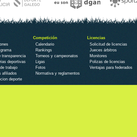
Competición
Licencias
iones
Calendario
Solicitud de licencias
igrama
Rankings
Jueces árbitros
 transparencia
Torneos y campeonatos
Monitores
ias deportivas
Ligas
Polizas de licencias
de trabajo
Fotos
Ventajas para federados
 afiliados
Normativa y reglamentos
cion deporte